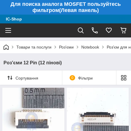
Для поиска аналога MOSFET пользуйтесь
фильтром(Левая панель)
IC-Shop
Товари та послуги
Роз'єми
Notebook
Роз'єм для н
Роз'єми 12 Pin (12 пінові)
Сортування
0
Фільтри