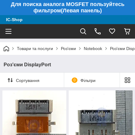
Для поиска аналога MOSFET пользуйтесь
фильтром(Левая панель)
IC-Shop
Товари та послуги
Роз'єми
Notebook
Роз'єми Disp
Роз'єми DisplayPort
Сортування
0
Фільтри