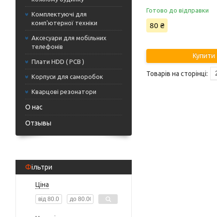
Готово до відправки
Комплектуючі для
комп'ютерної техніки
80 ₴
Аксесуари для мобільних
телефонів
Купити
Плати HDD ( PCB )
Корпуси для саморобок
Кварцові резонатори
О нас
Отзывы
Фільтри
Ціна