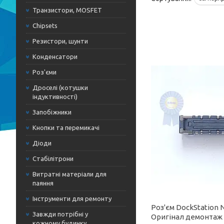
Транзистори, MOSFET
Chipsets
Резистори, шунти
Конденсатори
Роз'єми
Дроселі (котушки
індуктивності)
Запобіжники
Кнопки та перемикачі
Діоди
Стабілітрони
Витратні матеріали для
паяння
Інструменти для ремонту
Роз'єм DockStation 
Завжди потрібні у
Оригінал демонтаж
кожному будинку