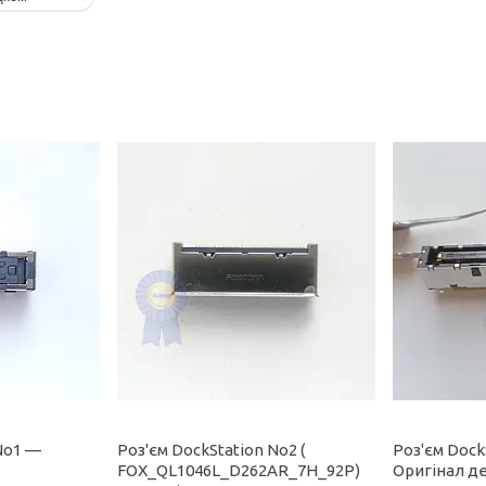
No1 —
Роз'єм DockStation No2 (
Роз'єм Dock
FOX_QL1046L_D262AR_7H_92P)
Оригінал д