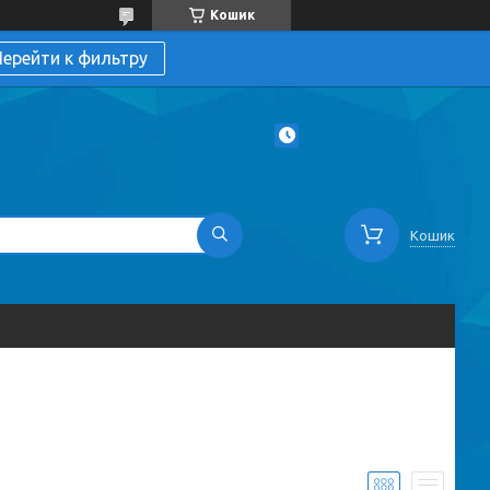
Кошик
ерейти к фильтру
Кошик