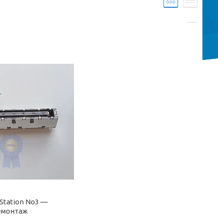
Station No3 —
емонтаж