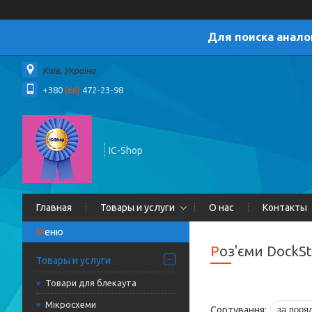
Для поиска анало
Київ, Україна
+380
(66)
472-23-98
IC-Shop
Главная
Товары и услуги
О нас
Контакты
Роз'єми DockSt
Товары и услуги
Товари для блекаута
Мікросхеми