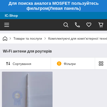
Для поиска аналога MOSFET пользуйтесь
фильтром(Левая панель)
IC-Shop
Товари та послуги
Комплектуючі для комп'ютерної техні
Wi-Fi антени для роутерів
Сортування
0
Фільтри