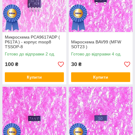
Микросхема PCA9617ADP (
P617A ) - корпус msop8
Мікросхема BAV99 (MFW
TSSOP-8
SOT23 )
Готово до відправки 2 од.
Готово до відправки 4 од.
100
30
₴
₴
Купити
Купити