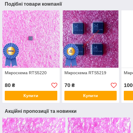
Подібні товари компанії
Мікросхема RTS5220
Мікросхема RTS5219
Мік
80
70
100
₴
₴
Купити
Купити
Акційні пропозиції та новинки