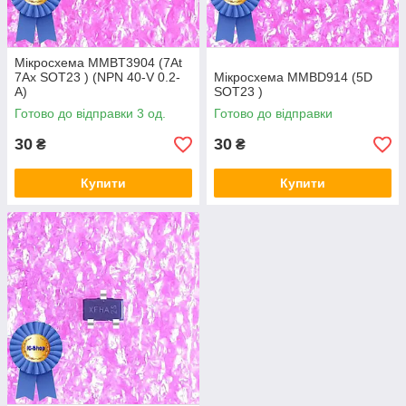
Мікросхема MMBT3904 (7At
7Ax SOT23 ) (NPN 40-V 0.2-
Мікросхема MMBD914 (5D
A)
SOT23 )
Готово до відправки 3 од.
Готово до відправки
30
30
₴
₴
Купити
Купити