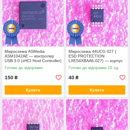
Мікросхема ASMedia
Мікросхема 44UCG 027 (
ASM1042AE — контролер
ESD PROTECTION
USB 3.0 (xHCI Host Controller)
LXES4XBAA6-027) — корпус
msop8
Готово до відправки
Готово до відправки 10 од.
150
40
₴
₴
Купити
Купити