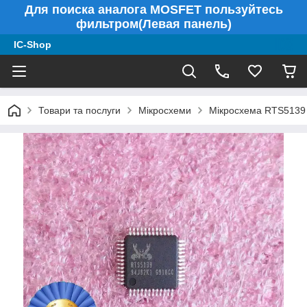
Для поиска аналога MOSFET пользуйтесь
фильтром(Левая панель)
IC-Shop
Товари та послуги
Мікросхеми
Мікросхема RTS5139