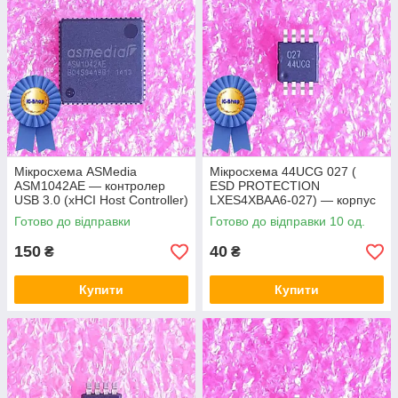
Мікросхема ASMedia
Мікросхема 44UCG 027 (
ASM1042AE — контролер
ESD PROTECTION
USB 3.0 (xHCI Host Controller)
LXES4XBAA6-027) — корпус
msop8
Готово до відправки
Готово до відправки 10 од.
150
40
₴
₴
Купити
Купити