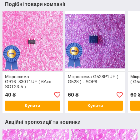
Подібні товари компанії
Мікросхема
Мікросхема G528P1UF (
Мік
G916_330T1UF ( 6Axx
G528 ) - SOP8
( G5
SOT23-5 )
40
60
60
₴
₴
Купити
Купити
Акційні пропозиції та новинки