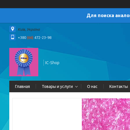
Для поиска анало
Київ, Україна
+380
(66)
472-23-98
IC-Shop
Главная
Товары и услуги
О нас
Контакты