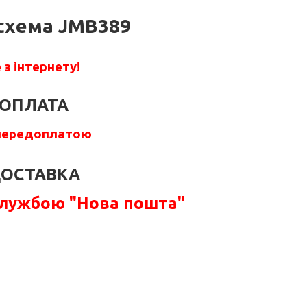
схема JMB389
з інтернету!
ОПЛАТА
передоплатою
ОСТАВКА
службою "Нова пошта"