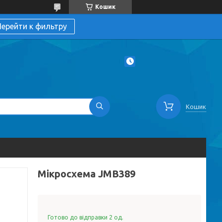
Кошик
ерейти к фильтру
Кошик
Мікросхема JMB389
Готово до відправки 2 од.