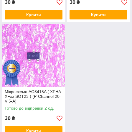
30
30
₴
₴
Купити
Купити
Мікросхема AO3415A ( XFHA
XFxx SOT23 ) (P-Channel 20-
V 5-A)
Готово до відправки 2 од.
30
₴
Купити