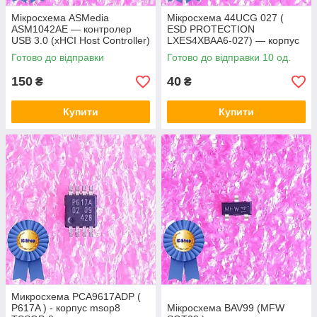
Мікросхема ASMedia
Мікросхема 44UCG 027 (
ASM1042AE — контролер
ESD PROTECTION
USB 3.0 (xHCI Host Controller)
LXES4XBAA6-027) — корпус
msop8
Готово до відправки
Готово до відправки 10 од.
150
40
₴
₴
Купити
Купити
Микросхема PCA9617ADP (
P617A ) - корпус msop8
Мікросхема BAV99 (MFW