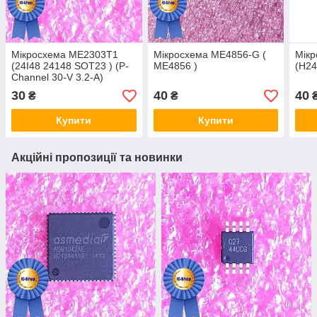
Мікросхема ME2303T1
Мікросхема ME4856-G (
Мік
(24I48 24148 SOT23 ) (P-
ME4856 )
(H24
Channel 30-V 3.2-A)
30
40
40
₴
₴
Купити
Купити
Акційні пропозиції та новинки