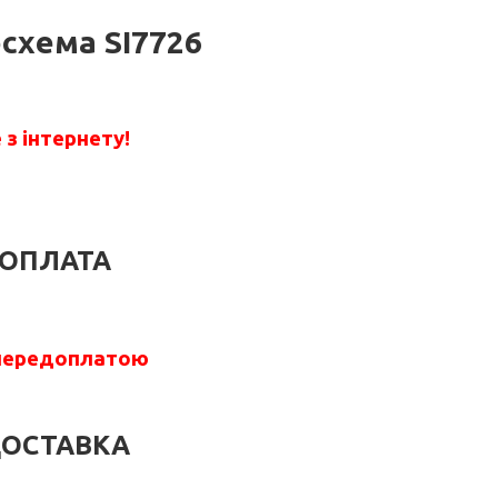
схема SI7726
з інтернету!
ОПЛАТА
передоплатою
ОСТАВКА