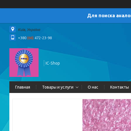
Для поиска анало
Київ, Україна
+380
(66)
472-23-98
IC-Shop
Главная
Товары и услуги
О нас
Контакты