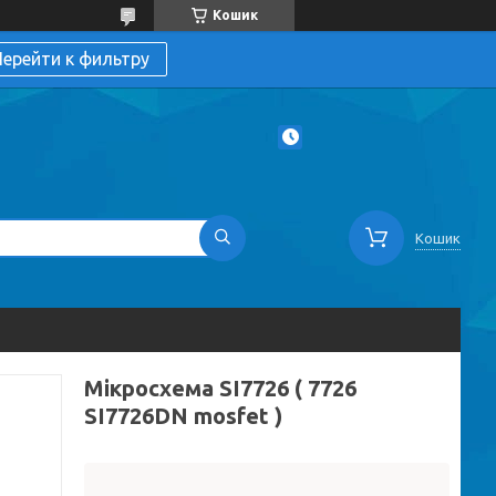
Кошик
ерейти к фильтру
Кошик
Мікросхема SI7726 ( 7726
SI7726DN mosfet )