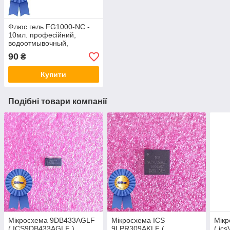
Флюс гель FG1000-NC -
10мл. професійний,
водоотмывочный,
водосмываемый
90
₴
Купити
Подібні товари компанії
Мікросхема 9DB433AGLF
Мікросхема ICS
Мікр
( ICS9DB433AGLF )
9LPR309AKLF (
( ic