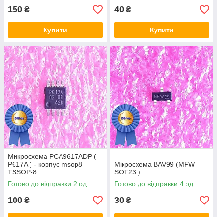
150
40
₴
₴
Купити
Купити
Микросхема PCA9617ADP (
P617A ) - корпус msop8
Мікросхема BAV99 (MFW
TSSOP-8
SOT23 )
Готово до відправки 2 од.
Готово до відправки 4 од.
100
30
₴
₴