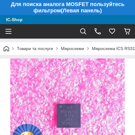
Для поиска аналога MOSFET пользуйтесь
фильтром(Левая панель)
IC-Shop
Товари та послуги
Мікросхеми
Мікросхема ICS RS3