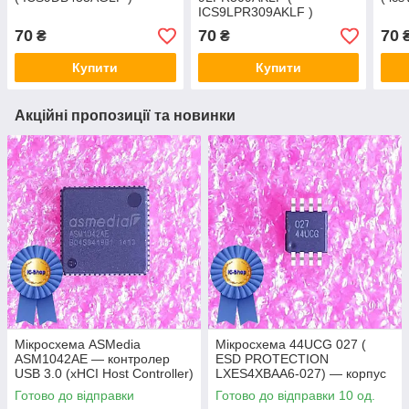
ICS9LPR309AKLF )
70
70
70
₴
₴
Купити
Купити
Акційні пропозиції та новинки
Мікросхема ASMedia
Мікросхема 44UCG 027 (
ASM1042AE — контролер
ESD PROTECTION
USB 3.0 (xHCI Host Controller)
LXES4XBAA6-027) — корпус
msop8
Готово до відправки
Готово до відправки 10 од.