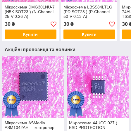
Мікросхема DMG301NU-7
Мікросхема LBSS84LT1G
Мік
(N5K SOT23 ) (N-Channel
(PD SOT23 ) (P-Channel
74A
25-V 0.26-A)
50-V 0.13-A)
TSSO
30
30
30
₴
₴
Купити
Купити
Акційні пропозиції та новинки
Мікросхема ASMedia
Мікросхема 44UCG 027 (
ASM1042AE — контролер
ESD PROTECTION