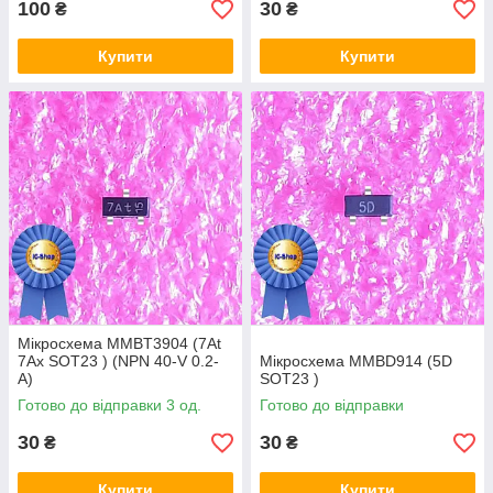
100
30
₴
₴
Купити
Купити
Мікросхема MMBT3904 (7At
7Ax SOT23 ) (NPN 40-V 0.2-
Мікросхема MMBD914 (5D
A)
SOT23 )
Готово до відправки 3 од.
Готово до відправки
30
30
₴
₴
Купити
Купити