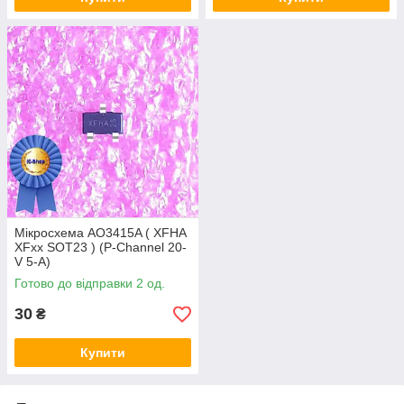
Мікросхема AO3415A ( XFHA
XFxx SOT23 ) (P-Channel 20-
V 5-A)
Готово до відправки 2 од.
30
₴
Купити