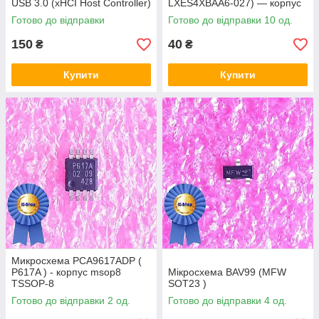
USB 3.0 (xHCI Host Controller)
LXES4XBAA6-027) — корпус
msop8
Готово до відправки
Готово до відправки 10 од.
150
40
₴
₴
Купити
Купити
Микросхема PCA9617ADP (
P617A ) - корпус msop8
Мікросхема BAV99 (MFW
TSSOP-8
SOT23 )
Готово до відправки 2 од.
Готово до відправки 4 од.