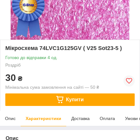
Мікросхема 74LVC1G125GV ( V25 Sot23-5 )
Готово до відправки 4 од.
Роздріб
30
₴
Мінімальна сума замовлення на сайті — 50 ₴
Купити
Опис
Характеристики
Доставка
Оплата
Умови 
Опис