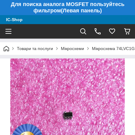
Для поиска аналога MOSFET пользуйтесь
фильтром(Левая панель)
IC-Shop
Товари та послуги
Мікросхеми
Мікросхема 74LVC1G1