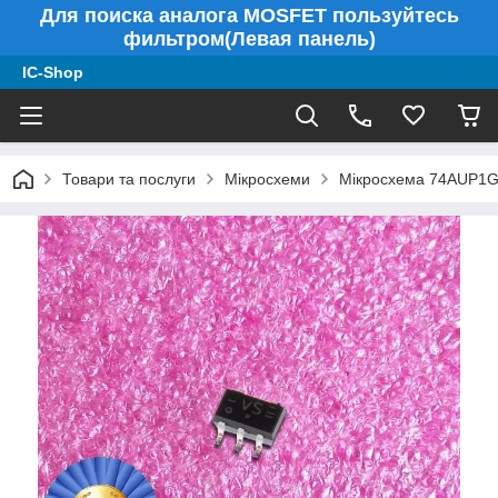
Для поиска аналога MOSFET пользуйтесь
фильтром(Левая панель)
IC-Shop
Товари та послуги
Мікросхеми
Мікросхема 74AUP1G