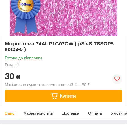
Мікросхема 74AUP1G07GW ( pS vS TSSOP5
sot23-5 )
Готово до відправки
Роздріб
30
₴
Мінімальна сума замовлення на сайті — 50 ₴
Купити
Опис
Характеристики
Доставка
Оплата
Умови п