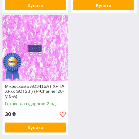
Купити
Купити
Мікросхема AO3415A ( XFHA
XFxx SOT23 ) (P-Channel 20-
V 5-A)
Готово до відправки 2 од.
30
₴
Купити