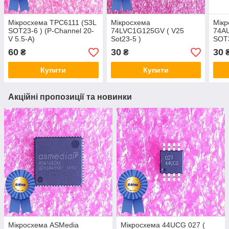
Мікросхема TPC6111 (S3L
Мікросхема
Мік
SOT23-6 ) (P-Channel 20-
74LVC1G125GV ( V25
74A
V 5.5-A)
Sot23-5 )
SOT
60
30
30
₴
₴
Купити
Купити
Акційні пропозиції та новинки
Мікросхема ASMedia
Мікросхема 44UCG 027 (