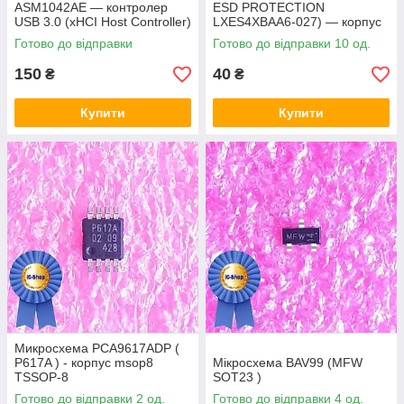
ASM1042AE — контролер
ESD PROTECTION
USB 3.0 (xHCI Host Controller)
LXES4XBAA6-027) — корпус
msop8
Готово до відправки
Готово до відправки 10 од.
150
40
₴
₴
Купити
Купити
Микросхема PCA9617ADP (
P617A ) - корпус msop8
Мікросхема BAV99 (MFW
TSSOP-8
SOT23 )
Готово до відправки 2 од.
Готово до відправки 4 од.