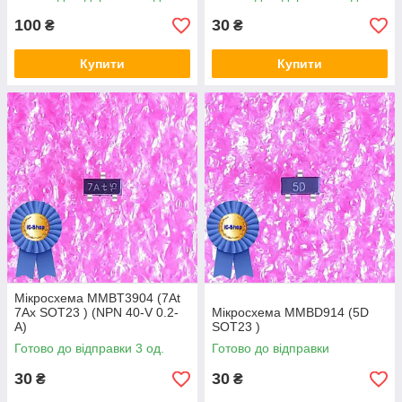
100
30
₴
₴
Купити
Купити
Мікросхема MMBT3904 (7At
7Ax SOT23 ) (NPN 40-V 0.2-
Мікросхема MMBD914 (5D
A)
SOT23 )
Готово до відправки 3 од.
Готово до відправки
30
30
₴
₴