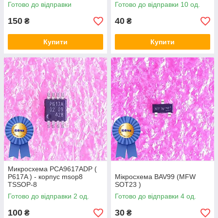
msop8
Готово до відправки
Готово до відправки 10 од.
150
40
₴
₴
Купити
Купити
Микросхема PCA9617ADP (
P617A ) - корпус msop8
Мікросхема BAV99 (MFW
TSSOP-8
SOT23 )
Готово до відправки 2 од.
Готово до відправки 4 од.
100
30
₴
₴