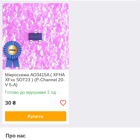
Мікросхема AO3415A ( XFHA
XFxx SOT23 ) (P-Channel 20-
V 5-A)
Готово до відправки 2 од.
30
₴
Купити
Про нас