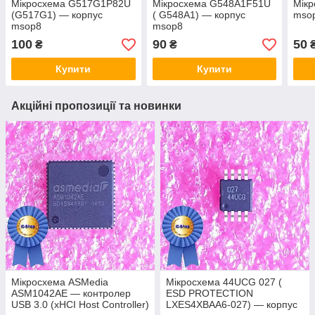
Мікросхема G517G1P82U
Мікросхема G548A1F51U
Мікр
(G517G1) — корпус
( G548A1) — корпус
msop
msop8
msop8
100
90
50
₴
₴
Купити
Купити
Акційні пропозиції та новинки
Мікросхема ASMedia
Мікросхема 44UCG 027 (
ASM1042AE — контролер
ESD PROTECTION
USB 3.0 (xHCI Host Controller)
LXES4XBAA6-027) — корпус