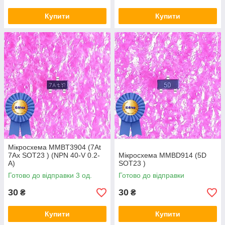
Купити
Купити
Мікросхема MMBT3904 (7At
7Ax SOT23 ) (NPN 40-V 0.2-
Мікросхема MMBD914 (5D
A)
SOT23 )
Готово до відправки 3 од.
Готово до відправки
30
30
₴
₴
Купити
Купити