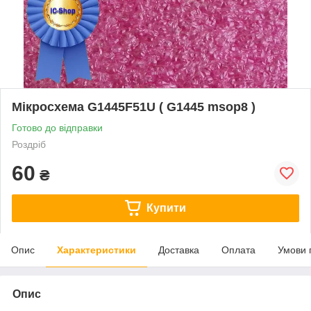
Мікросхема G1445F51U ( G1445 msop8 )
Готово до відправки
Роздріб
60
₴
Купити
Опис
Характеристики
Доставка
Оплата
Умови 
Опис