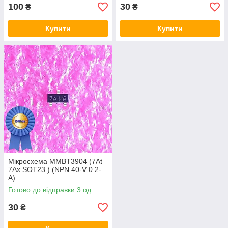
100
30
₴
₴
Купити
Купити
Мікросхема MMBT3904 (7At
7Ax SOT23 ) (NPN 40-V 0.2-
A)
Готово до відправки 3 од.
30
₴