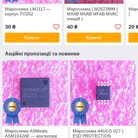
Мікросхема LM1117 —
Мікросхема LM2623MM (
Мікр
корпус TO252
MXAB MVAB MFAB MVAC
)
msop8 )
30
40
20
₴
₴
Купити
Купити
Акційні пропозиції та новинки
Мікросхема ASMedia
Мікросхема 44UCG 027 (
ASM1042AE — контролер
ESD PROTECTION