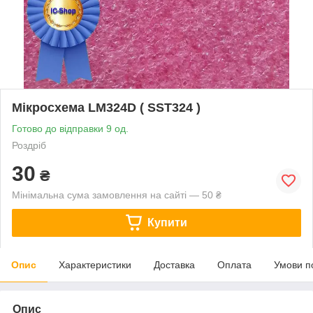
Мікросхема LM324D ( SST324 )
Готово до відправки 9 од.
Роздріб
30
₴
Мінімальна сума замовлення на сайті — 50 ₴
Купити
Опис
Характеристики
Доставка
Оплата
Умови п
Опис