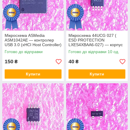
Мікросхема ASMedia
Мікросхема 44UCG 027 (
ASM1042AE — контролер
ESD PROTECTION
USB 3.0 (xHCI Host Controller)
LXES4XBAA6-027) — корпус
msop8
Готово до відправки
Готово до відправки 10 од.
150
40
₴
₴
Купити
Купити