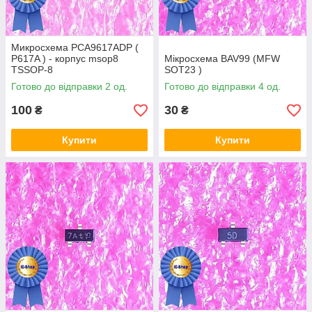
Микросхема PCA9617ADP (
P617A ) - корпус msop8
Мікросхема BAV99 (MFW
TSSOP-8
SOT23 )
Готово до відправки 2 од.
Готово до відправки 4 од.
100
30
₴
₴
Купити
Купити