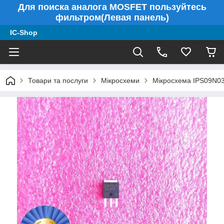
Для поиска аналога MOSFET пользуйтесь
фильтром(Левая панель)
IC-Shop
Товари та послуги
Мікросхеми
Мікросхема IPS09N03