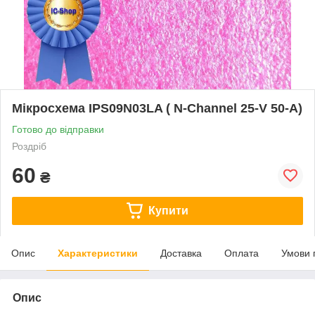
Мікросхема IPS09N03LA ( N-Channel 25-V 50-A)
Готово до відправки
Роздріб
60
₴
Купити
Опис
Характеристики
Доставка
Оплата
Умови 
Опис