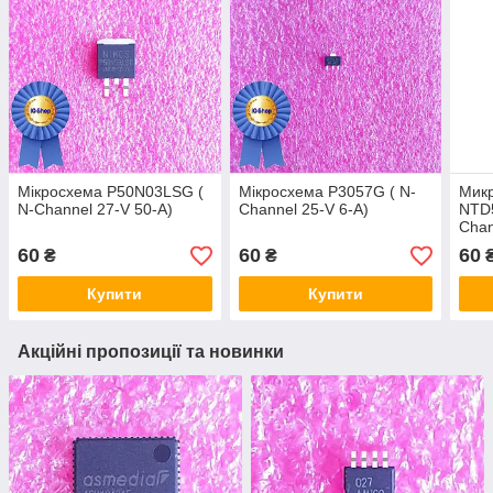
Мікросхема P50N03LSG (
Мікросхема P3057G ( N-
Мик
N-Channel 27-V 50-A)
Channel 25-V 6-A)
NTD5
Chan
60
60
60
₴
₴
Купити
Купити
Акційні пропозиції та новинки