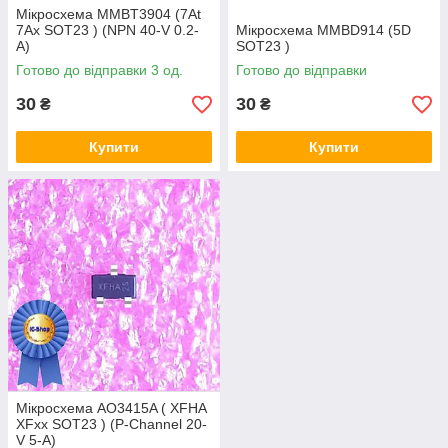
Мікросхема MMBT3904 (7At
7Ax SOT23 ) (NPN 40-V 0.2-
Мікросхема MMBD914 (5D
A)
SOT23 )
Готово до відправки 3 од.
Готово до відправки
30
30
₴
₴
Купити
Купити
Мікросхема AO3415A ( XFHA
XFxx SOT23 ) (P-Channel 20-
V 5-A)