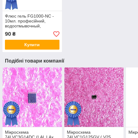
Флюс гель FG1000-NC -
10мл. професійний,
водоотмывочный,
водосмываемый
90
₴
Купити
Подібні товари компанії
Мікросхема
Мікросхема
Мік
74LVC3G14DC (LAL LAx
74LVC1G125GV ( V25