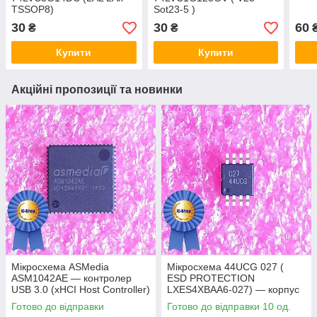
TSSOP8)
Sot23-5 )
30
30
60
₴
₴
Купити
Купити
Акційні пропозиції та новинки
Мікросхема ASMedia
Мікросхема 44UCG 027 (
ASM1042AE — контролер
ESD PROTECTION
USB 3.0 (xHCI Host Controller)
LXES4XBAA6-027) — корпус
msop8
Готово до відправки
Готово до відправки 10 од.