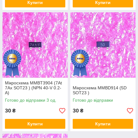
Купити
Купити
Мікросхема MMBT3904 (7At
7Ax SOT23 ) (NPN 40-V 0.2-
Мікросхема MMBD914 (5D
A)
SOT23 )
Готово до відправки 3 од.
Готово до відправки
30
30
₴
₴
Купити
Купити