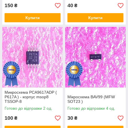
150
40
₴
₴
Купити
Купити
Микросхема PCA9617ADP (
P617A ) - корпус msop8
Мікросхема BAV99 (MFW
TSSOP-8
SOT23 )
Готово до відправки 2 од.
Готово до відправки 4 од.
100
30
₴
₴