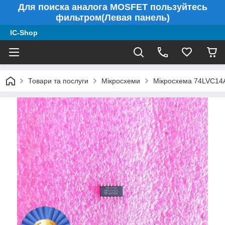
Для поиска аналога MOSFET пользуйтесь
фильтром(Левая панель)
IC-Shop
Товари та послуги
Мікросхеми
Мікросхема 74LVC14