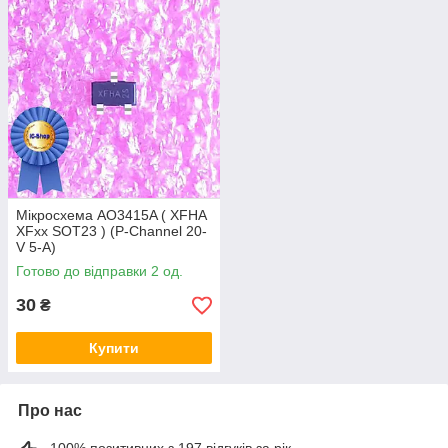
Мікросхема AO3415A ( XFHA
XFxx SOT23 ) (P-Channel 20-
V 5-A)
Готово до відправки 2 од.
30
₴
Купити
Про нас