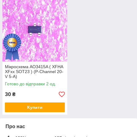
Мікросхема AO3415A ( XFHA
XFxx SOT23 ) (P-Channel 20-
V 5-A)
Готово до відправки 2 од.
30
₴
Купити
Про нас