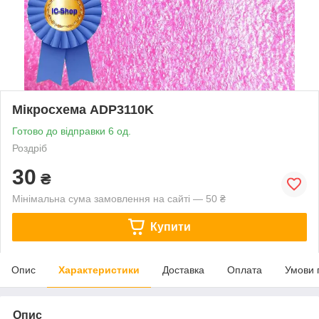
Мікросхема ADP3110K
Готово до відправки 6 од.
Роздріб
30
₴
Мінімальна сума замовлення на сайті — 50 ₴
Купити
Опис
Характеристики
Доставка
Оплата
Умови 
Опис