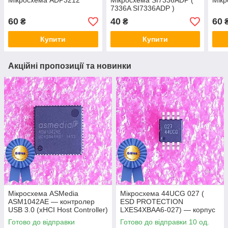
Мікросхема ADP3212
Мікросхема SI7336ADP (
Мік
7336A SI7336ADP )
60
40
60
₴
₴
Купити
Купити
Акційні пропозиції та новинки
Мікросхема ASMedia
Мікросхема 44UCG 027 (
ASM1042AE — контролер
ESD PROTECTION
USB 3.0 (xHCI Host Controller)
LXES4XBAA6-027) — корпус
msop8
Готово до відправки
Готово до відправки 10 од.