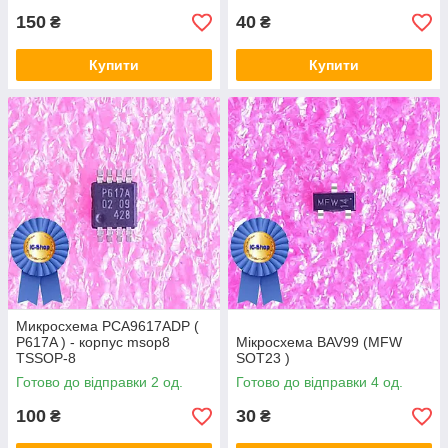
150
40
₴
₴
Купити
Купити
Микросхема PCA9617ADP (
P617A ) - корпус msop8
Мікросхема BAV99 (MFW
TSSOP-8
SOT23 )
Готово до відправки 2 од.
Готово до відправки 4 од.
100
30
₴
₴