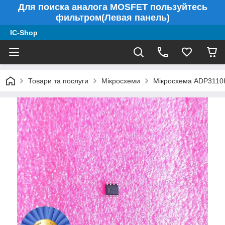
Для поиска аналога MOSFET пользуйтесь
фильтром(Левая панель)
IC-Shop
Товари та послуги
Мікросхеми
Мікросхема ADP3110