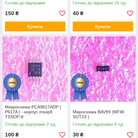
msop8
Готово до відправки
Готово до відправки 10 од.
150
40
₴
₴
Купити
Купити
Микросхема PCA9617ADP (
P617A ) - корпус msop8
Мікросхема BAV99 (MFW
TSSOP-8
SOT23 )
Готово до відправки 2 од.
Готово до відправки 4 од.
100
30
₴
₴