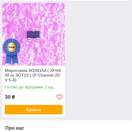
Мікросхема AO3415A ( XFHA
XFxx SOT23 ) (P-Channel 20-
V 5-A)
Готово до відправки 2 од.
30
₴
Купити
Про нас