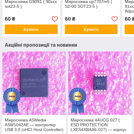
Мікросхема G9091 ( 90xxx
Мікросхема up7707m5 (
Мікр
sot23-5 )
S2-00 SOT23-5 )
91xx
Adju
60
60
60
₴
₴
Купити
Купити
Акційні пропозиції та новинки
Мікросхема ASMedia
Мікросхема 44UCG 027 (
ASM1042AE — контролер
ESD PROTECTION
USB 3.0 (xHCI Host Controller)
LXES4XBAA6-027) — корпус