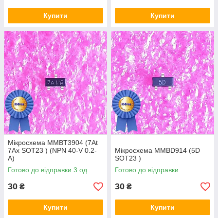
Купити
Купити
Мікросхема MMBT3904 (7At
7Ax SOT23 ) (NPN 40-V 0.2-
Мікросхема MMBD914 (5D
A)
SOT23 )
Готово до відправки 3 од.
Готово до відправки
30
30
₴
₴
Купити
Купити