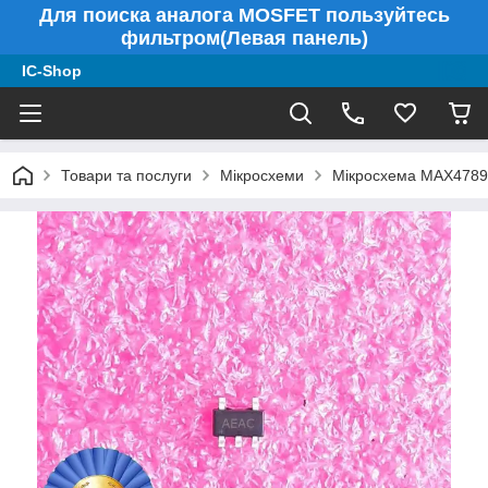
Для поиска аналога MOSFET пользуйтесь
фильтром(Левая панель)
IC-Shop
Товари та послуги
Мікросхеми
Мікросхема MAX4789