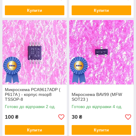
Купити
Купити
Микросхема PCA9617ADP (
P617A ) - корпус msop8
Мікросхема BAV99 (MFW
TSSOP-8
SOT23 )
Готово до відправки 2 од.
Готово до відправки 4 од.
100
30
₴
₴
Купити
Купити