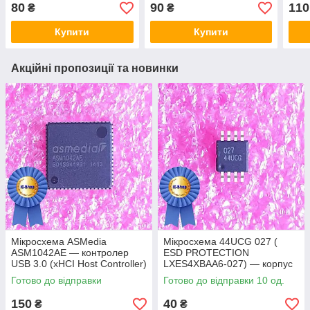
демонтаж
80
90
110
₴
₴
Купити
Купити
Акційні пропозиції та новинки
Мікросхема ASMedia
Мікросхема 44UCG 027 (
ASM1042AE — контролер
ESD PROTECTION
USB 3.0 (xHCI Host Controller)
LXES4XBAA6-027) — корпус
msop8
Готово до відправки
Готово до відправки 10 од.
150
40
₴
₴