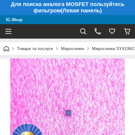
Для поиска аналога MOSFET пользуйтесь
фильтром(Левая панель)
IC-Shop
Товари та послуги
Мікросхеми
Мікросхема SYX196CQ