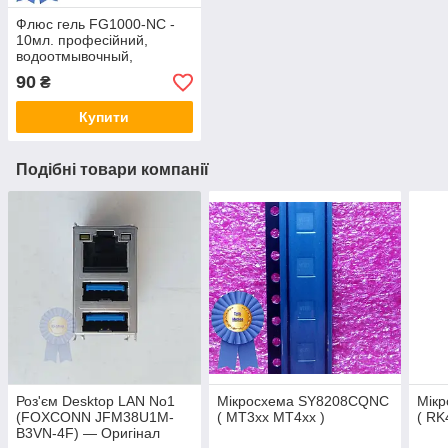
Флюс гель FG1000-NC -
10мл. професійний,
водоотмывочный,
водосмываемый
90
₴
Купити
Подібні товари компанії
Роз'єм Desktop LAN No1
Мікросхема SY8208CQNC
Мік
(FOXCONN JFM38U1M-
( MT3xx MT4xx )
( RK
B3VN-4F) — Оригінал