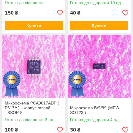
msop8
Готово до відправки
Готово до відправки 10 од.
150
40
₴
₴
Купити
Купити
Микросхема PCA9617ADP (
P617A ) - корпус msop8
Мікросхема BAV99 (MFW
TSSOP-8
SOT23 )
Готово до відправки 2 од.
Готово до відправки 4 од.
100
30
₴
₴