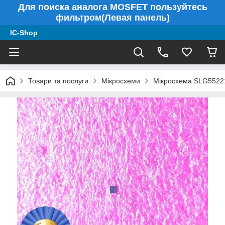
Для поиска аналога MOSFET пользуйтесь
фильтром(Левая панель)
IC-Shop
Товари та послуги
Мікросхеми
Мікросхема SLG55221