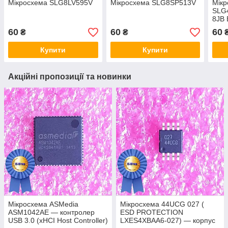
Мікросхема SLG8LV595V
Мікросхема SLG8SP513V
Мік
SLG
8JB 
60
60
60
₴
₴
Купити
Купити
Акційні пропозиції та новинки
Мікросхема ASMedia
Мікросхема 44UCG 027 (
ASM1042AE — контролер
ESD PROTECTION
USB 3.0 (xHCI Host Controller)
LXES4XBAA6-027) — корпус