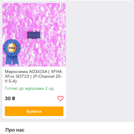
Мікросхема AO3415A ( XFHA
XFxx SOT23 ) (P-Channel 20-
V 5-A)
Готово до відправки 2 од.
30
₴
Купити
Про нас