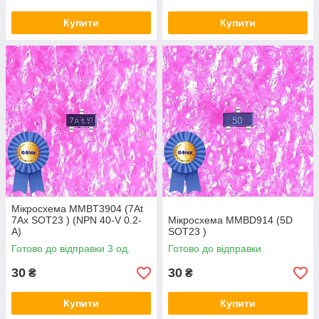
Купити
Купити
Мікросхема MMBT3904 (7At
7Ax SOT23 ) (NPN 40-V 0.2-
Мікросхема MMBD914 (5D
A)
SOT23 )
Готово до відправки 3 од.
Готово до відправки
30
30
₴
₴
Купити
Купити