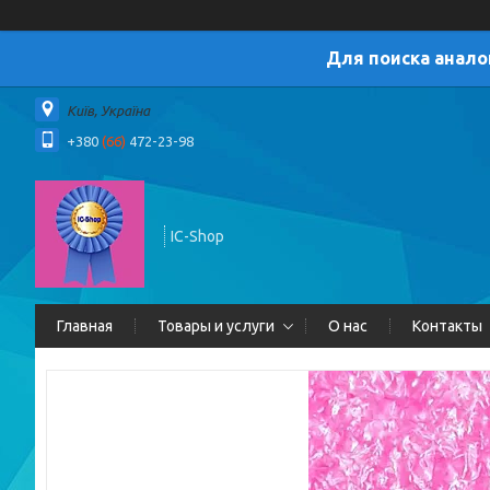
Для поиска анало
Київ, Україна
+380
(66)
472-23-98
IC-Shop
Главная
Товары и услуги
О нас
Контакты