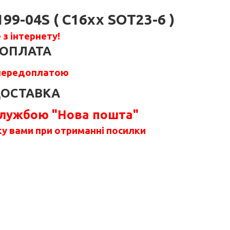
9-04S ( C16xx SOT23-6 )
з інтернету!
ОПЛАТА
передоплатою
ОСТАВКА
службою "Нова пошта"
у вами при отриманні посилки