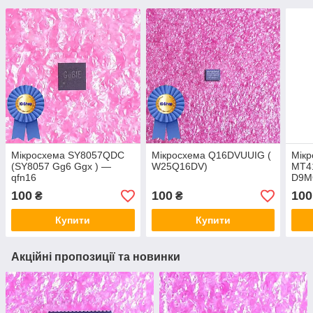
Мікросхема SY8057QDC
Мікросхема Q16DVUUIG (
Мік
(SY8057 Gg6 Ggx ) —
W25Q16DV)
MT4
qfn16
D9M
100
100
100
₴
₴
Купити
Купити
Акційні пропозиції та новинки