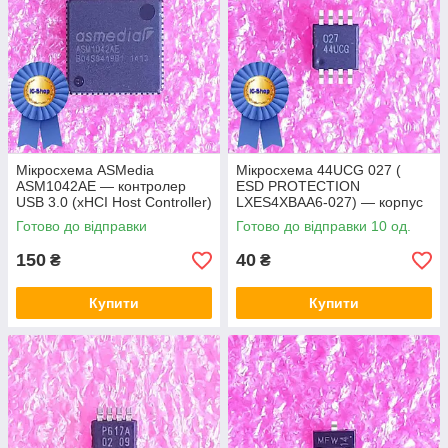
Мікросхема ASMedia
Мікросхема 44UCG 027 (
ASM1042AE — контролер
ESD PROTECTION
USB 3.0 (xHCI Host Controller)
LXES4XBAA6-027) — корпус
msop8
Готово до відправки
Готово до відправки 10 од.
150
40
₴
₴
Купити
Купити