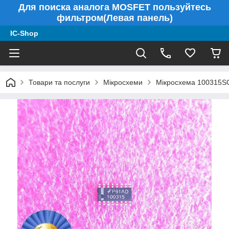
Для поиска аналога MOSFET пользуйтесь
фильтром(Левая панель)
IC-Shop
Товари та послуги
Мікросхеми
Мікросхема 100315SC