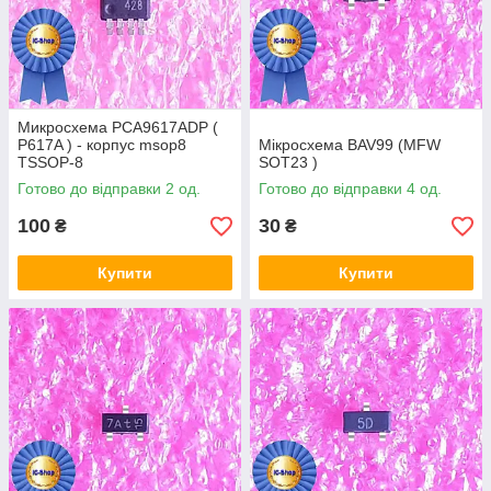
Микросхема PCA9617ADP (
P617A ) - корпус msop8
Мікросхема BAV99 (MFW
TSSOP-8
SOT23 )
Готово до відправки 2 од.
Готово до відправки 4 од.
100
30
₴
₴
Купити
Купити