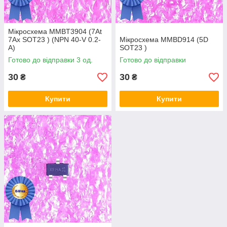
Мікросхема MMBT3904 (7At
7Ax SOT23 ) (NPN 40-V 0.2-
Мікросхема MMBD914 (5D
A)
SOT23 )
Готово до відправки 3 од.
Готово до відправки
30
30
₴
₴
Купити
Купити