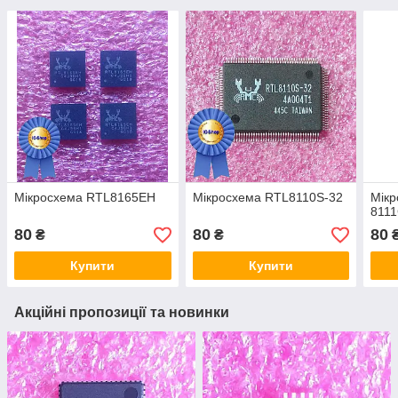
Мікросхема RTL8165EH
Мікросхема RTL8110S-32
Мікр
8111
80
80
80
₴
₴
Купити
Купити
Акційні пропозиції та новинки