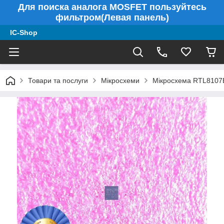
Для поиска аналога MOSFET пользуйтесь
фильтром(Левая панель)
IC-Shop
Товари та послуги
Мікросхеми
Мікросхема RTL8107