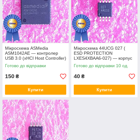
Мікросхема ASMedia
Мікросхема 44UCG 027 (
ASM1042AE — контролер
ESD PROTECTION
USB 3.0 (xHCI Host Controller)
LXES4XBAA6-027) — корпус
msop8
Готово до відправки
Готово до відправки 10 од.
150
40
₴
₴
Купити
Купити