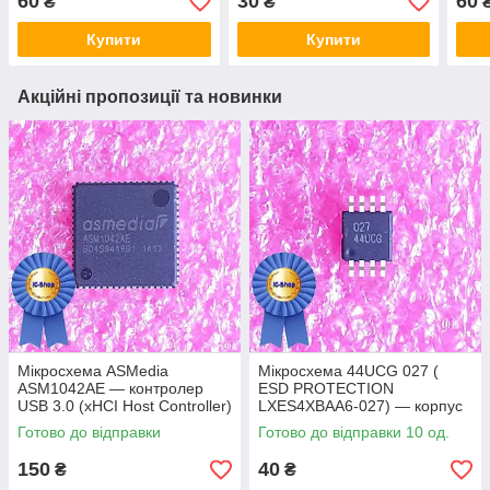
60
30
60
₴
₴
Купити
Купити
Акційні пропозиції та новинки
Мікросхема ASMedia
Мікросхема 44UCG 027 (
ASM1042AE — контролер
ESD PROTECTION
USB 3.0 (xHCI Host Controller)
LXES4XBAA6-027) — корпус
msop8
Готово до відправки
Готово до відправки 10 од.
150
40
₴
₴