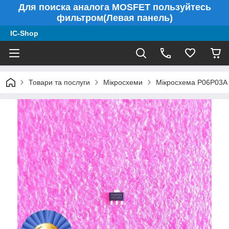
Для поиска аналога MOSFET пользуйтесь
фильтром(Левая панель)
IC-Shop
Товари та послуги
Мікросхеми
Мікросхема P06P03A