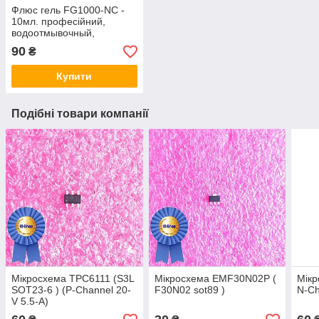
Флюс гель FG1000-NC -
10мл. професійний,
водоотмывочный,
водосмываемый
90
₴
Купити
Подібні товари компанії
Мікросхема TPC6111 (S3L
Мікросхема EMF30N02P (
Мікр
SOT23-6 ) (P-Channel 20-
F30N02 sot89 )
N-Ch
V 5.5-A)