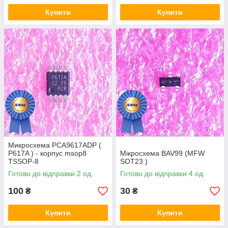
Купити
Купити
Микросхема PCA9617ADP (
P617A ) - корпус msop8
Мікросхема BAV99 (MFW
TSSOP-8
SOT23 )
Готово до відправки 2 од.
Готово до відправки 4 од.
100
30
₴
₴
Купити
Купити