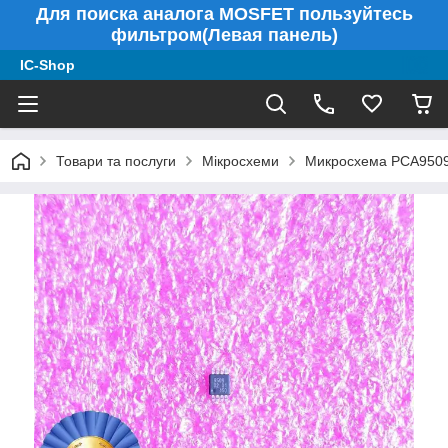
Для поиска аналога MOSFET пользуйтесь
фильтром(Левая панель)
IC-Shop
Товари та послуги
Мікросхеми
Микросхема PCA9509