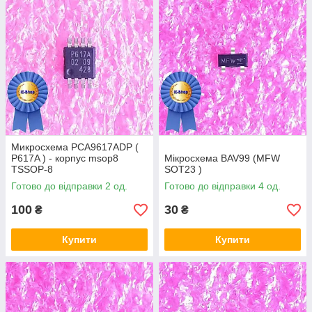
Микросхема PCA9617ADP (
P617A ) - корпус msop8
Мікросхема BAV99 (MFW
TSSOP-8
SOT23 )
Готово до відправки 2 од.
Готово до відправки 4 од.
100
30
₴
₴
Купити
Купити