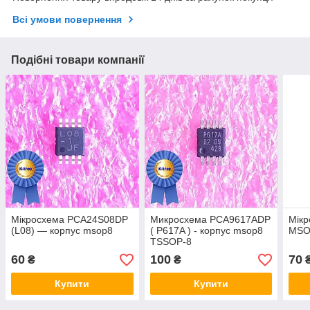
Всі умови повернення
Подібні товари компанії
Мікросхема PCA24S08DP
Микросхема PCA9617ADP
Мікр
(L08) — корпус msop8
( P617A ) - корпус msop8
MSO
TSSOP-8
60
100
70
₴
₴
Купити
Купити