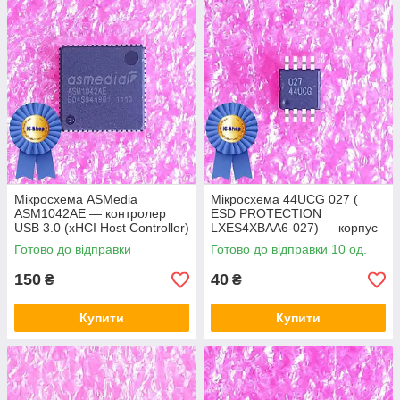
Мікросхема ASMedia
Мікросхема 44UCG 027 (
ASM1042AE — контролер
ESD PROTECTION
USB 3.0 (xHCI Host Controller)
LXES4XBAA6-027) — корпус
msop8
Готово до відправки
Готово до відправки 10 од.
150
40
₴
₴
Купити
Купити