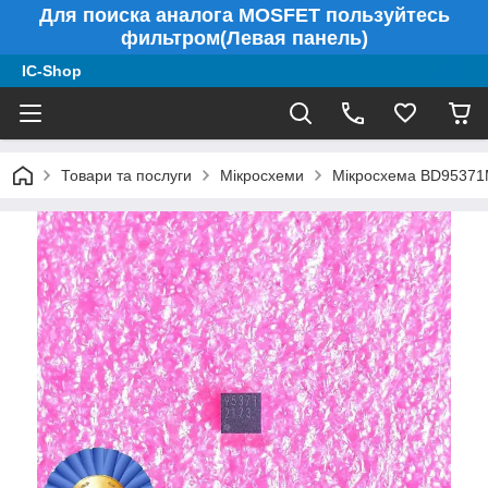
Для поиска аналога MOSFET пользуйтесь
фильтром(Левая панель)
IC-Shop
Товари та послуги
Мікросхеми
Мікросхема BD95371