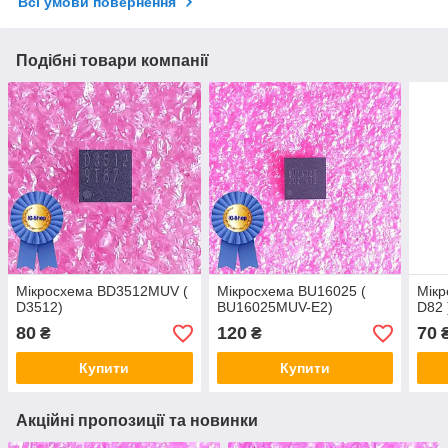
Всі умови повернення
Подібні товари компанії
Мікросхема BD3512MUV (
Мікросхема BU16025 (
Мікр
D3512)
BU16025MUV-E2)
D82 
80
120
70
₴
₴
Купити
Купити
Акційні пропозиції та новинки