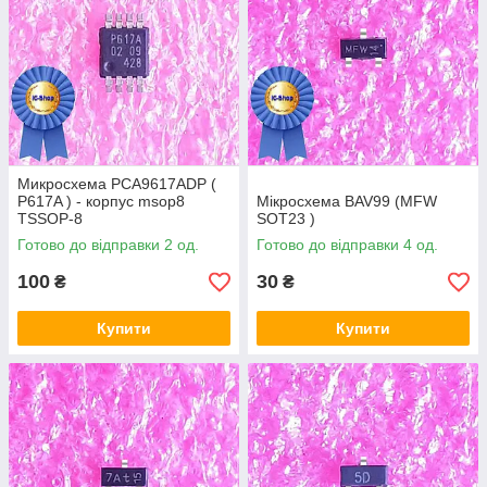
Микросхема PCA9617ADP (
P617A ) - корпус msop8
Мікросхема BAV99 (MFW
TSSOP-8
SOT23 )
Готово до відправки 2 од.
Готово до відправки 4 од.
100
30
₴
₴
Купити
Купити