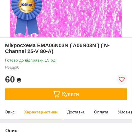
Мікросхема EMA06N03N ( A06N03N ) ( N-
Channel 25-V 80-A)
Готово до відправки 19 од.
Роздріб
60
₴
Купити
Опис
Характеристики
Доставка
Оплата
Умови 
Опис