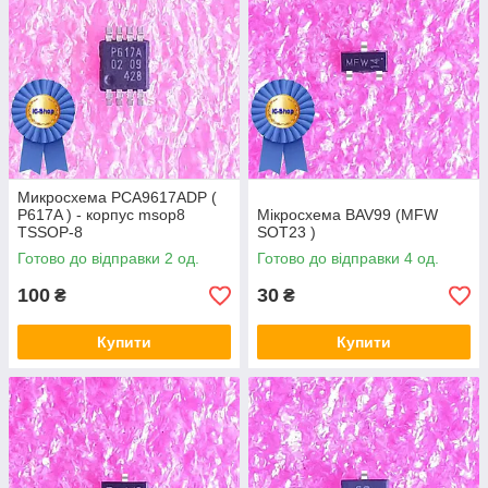
Микросхема PCA9617ADP (
P617A ) - корпус msop8
Мікросхема BAV99 (MFW
TSSOP-8
SOT23 )
Готово до відправки 2 од.
Готово до відправки 4 од.
100
30
₴
₴
Купити
Купити