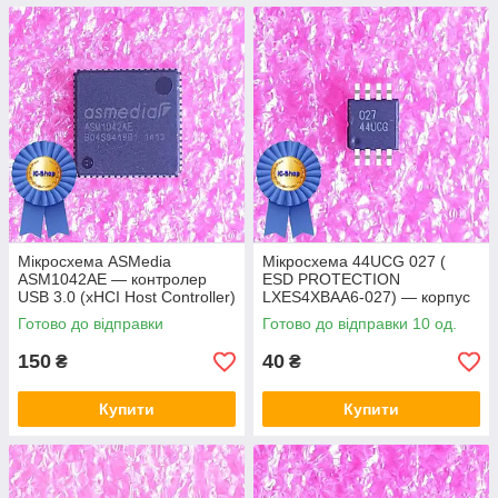
Мікросхема ASMedia
Мікросхема 44UCG 027 (
ASM1042AE — контролер
ESD PROTECTION
USB 3.0 (xHCI Host Controller)
LXES4XBAA6-027) — корпус
msop8
Готово до відправки
Готово до відправки 10 од.
150
40
₴
₴
Купити
Купити