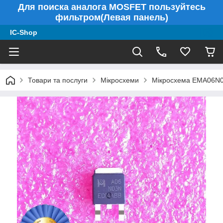
Для поиска аналога MOSFET пользуйтесь
фильтром(Левая панель)
IC-Shop
Товари та послуги
Мікросхеми
Мікросхема EMA06N03