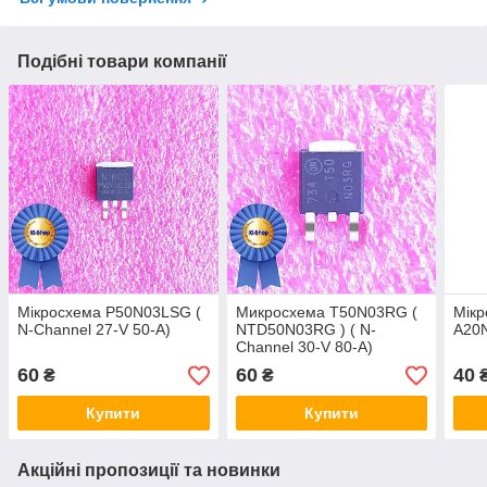
Подібні товари компанії
Мікросхема P50N03LSG (
Микросхема T50N03RG (
Мік
N-Channel 27-V 50-A)
NTD50N03RG ) ( N-
A20N
Channel 30-V 80-A)
60
60
40
₴
₴
Купити
Купити
Акційні пропозиції та новинки