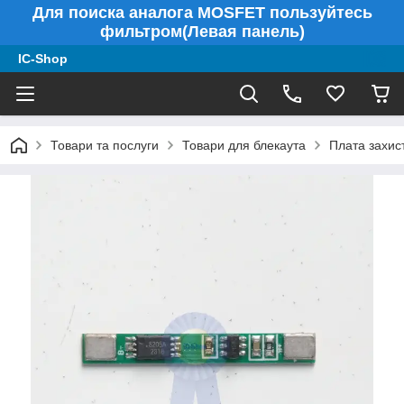
Для поиска аналога MOSFET пользуйтесь
фильтром(Левая панель)
IC-Shop
Товари та послуги
Товари для блекаута
Плата захис