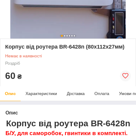
Корпус від роутера BR-6428n (80х112х27мм)
Немає в наявності
Роздріб
60
₴
Опис
Характеристики
Доставка
Оплата
Умови п
Опис
Корпус від роутера BR-6428n
Б/У, для саморобок, гвинтики в комплекті.