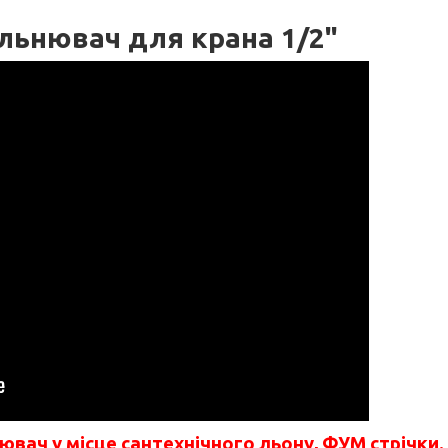
льнювач для крана 1/2"
вач у місце сантехнічного льону, ФУМ стрічки.