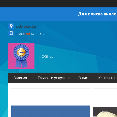
Для поиска анало
Київ, Україна
+380
(66)
472-23-98
IC-Shop
Главная
Товары и услуги
О нас
Контакты