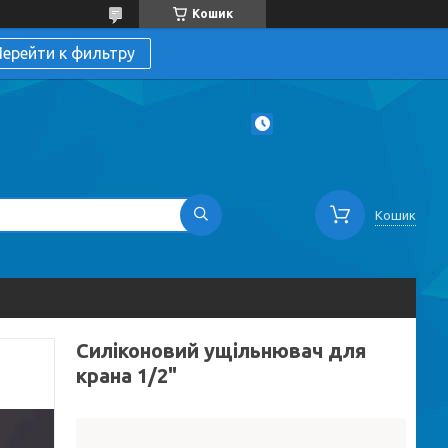
Кошик
ерейти к фильтру
Кошик
Силіконовий ущільнювач для
крана 1/2"