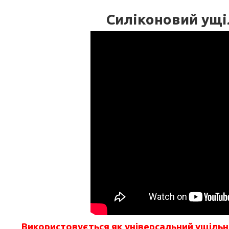
Силіконовий ущі
Використовується як універсальний ущільню