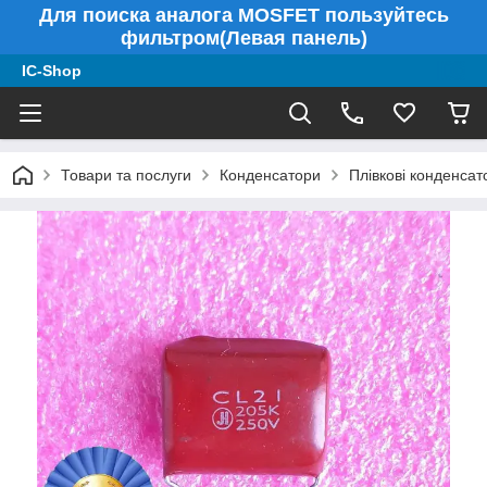
Для поиска аналога MOSFET пользуйтесь
фильтром(Левая панель)
IC-Shop
Товари та послуги
Конденсатори
Плівкові конденсат