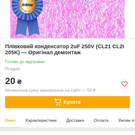
Плівковий конденсатор 2uF 250V (CL21 CL2I
205K) — Оригінал демонтаж
Готово до відправки
Роздріб
20
₴
Мінімальна сума замовлення на сайті — 50 ₴
Купити
Опис
Характеристики
Доставка
Оплата
Умови п