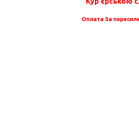
Кур'єрською 
Оплата За пересилк