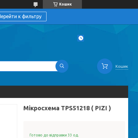
Кошик
ерейти к фильтру
Кошик
Мікросхема TPS51218 ( PIZI )
Готово до відправки 33 од.