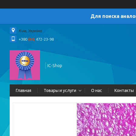
Для поиска анало
Київ, Україна
+380
(66)
472-23-98
IC-Shop
Главная
Товары и услуги
О нас
Контакты