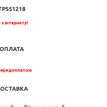
TPS51218
з інтернету!
ОПЛАТА
передоплатою
ОСТАВКА