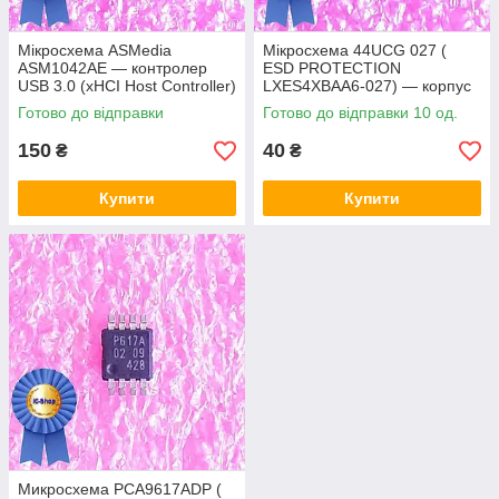
Мікросхема ASMedia
Мікросхема 44UCG 027 (
ASM1042AE — контролер
ESD PROTECTION
USB 3.0 (xHCI Host Controller)
LXES4XBAA6-027) — корпус
msop8
Готово до відправки
Готово до відправки 10 од.
150
40
₴
₴
Купити
Купити
Микросхема PCA9617ADP (