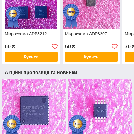
Мікросхема ADP3212
Мікросхема ADP3207
Мік
60
60
70
₴
₴
Купити
Купити
Акційні пропозиції та новинки