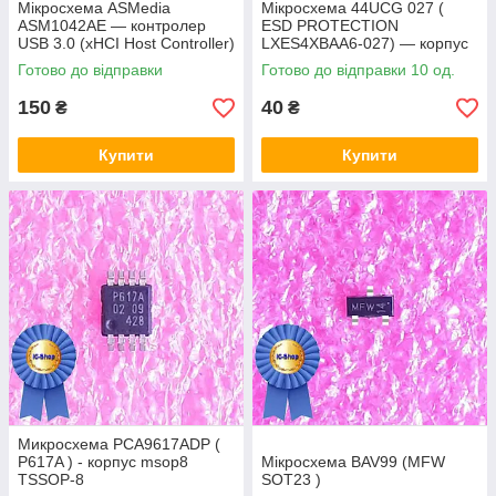
Мікросхема ASMedia
Мікросхема 44UCG 027 (
ASM1042AE — контролер
ESD PROTECTION
USB 3.0 (xHCI Host Controller)
LXES4XBAA6-027) — корпус
msop8
Готово до відправки
Готово до відправки 10 од.
150
40
₴
₴
Купити
Купити
Микросхема PCA9617ADP (
P617A ) - корпус msop8
Мікросхема BAV99 (MFW
TSSOP-8
SOT23 )