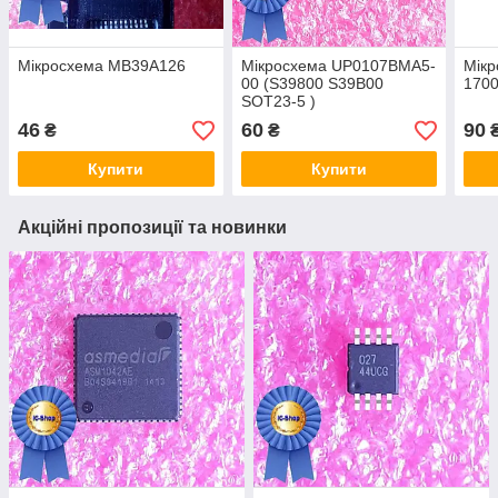
Мікросхема MB39A126
Мікросхема UP0107BMA5-
Мікр
00 (S39800 S39B00
1700
SOT23-5 )
46
60
90
₴
₴
Купити
Купити
Акційні пропозиції та новинки