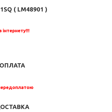
1SQ ( LM48901 )
 інтернету!!!
ОПЛАТА
передоплатою
ОСТАВКА