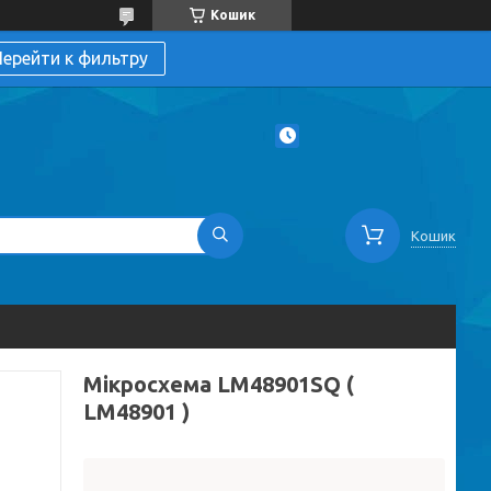
Кошик
ерейти к фильтру
Кошик
Мікросхема LM48901SQ (
LM48901 )