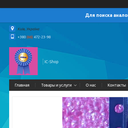
Для поиска анало
Київ, Україна
+380
(66)
472-23-98
IC-Shop
Главная
Товары и услуги
О нас
Контакты