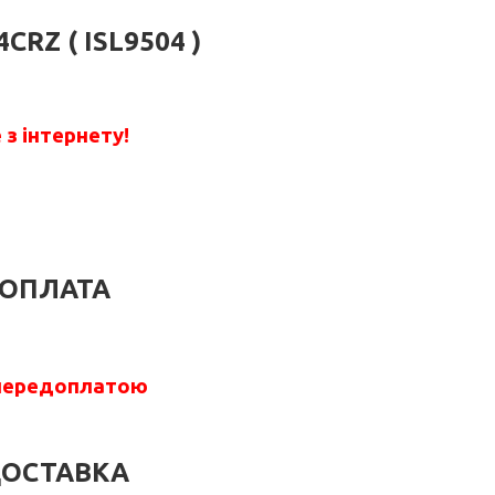
4CRZ ( ISL9504 )
з інтернету!
ОПЛАТА
передоплатою
ОСТАВКА