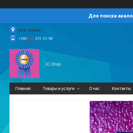
Для поиска анало
Київ, Україна
+380
(66)
472-23-98
IC-Shop
Главная
Товары и услуги
О нас
Контакты