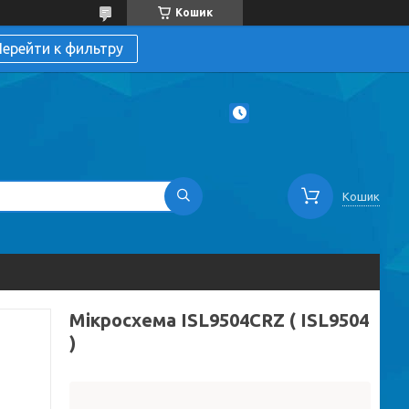
Кошик
ерейти к фильтру
Кошик
Мікросхема ISL9504CRZ ( ISL9504
)