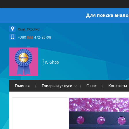
Для поиска анало
Київ, Україна
+380
(66)
472-23-98
IC-Shop
Главная
Товары и услуги
О нас
Контакты