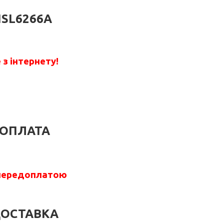
ISL6266A
з інтернету!
ОПЛАТА
передоплатою
ОСТАВКА