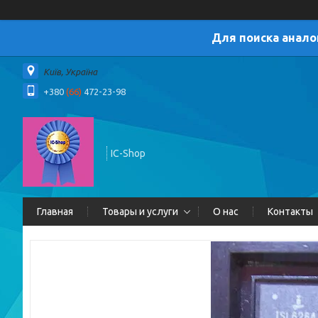
Для поиска анало
Київ, Україна
+380
(66)
472-23-98
IC-Shop
Главная
Товары и услуги
О нас
Контакты