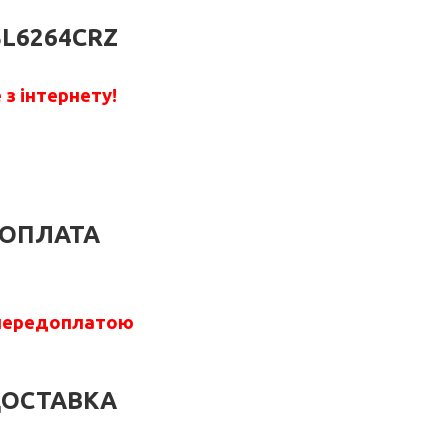
SL6264CRZ
з інтернету!
ОПЛАТА
передоплатою
ОСТАВКА