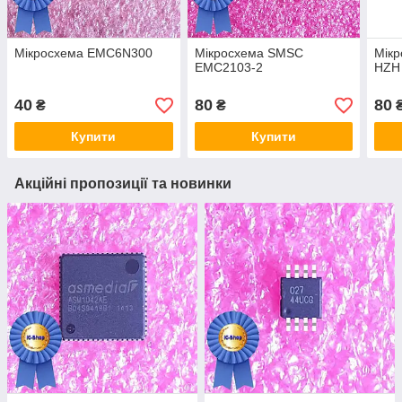
Мікросхема EMC6N300
Мікросхема SMSC
Мік
EMC2103-2
HZH
40
80
80
₴
₴
Купити
Купити
Акційні пропозиції та новинки