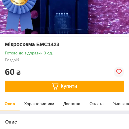
Мікросхема EMC1423
Готово до відправки 9 од.
Роздріб
60
₴
Купити
Опис
Характеристики
Доставка
Оплата
Умови п
Опис