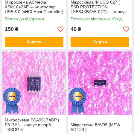
Мікросхема ASMedia
Мікросхема 44UCG 027 (
ASM1042AE — контролер
ESD PROTECTION
USB 3.0 (xHCI Host Controller)
LXES4XBAA6-027) — корпус
msop8
Готово до відправки
Готово до відправки 10 од.
150
40
₴
₴
Купити
Купити
Микросхема PCA9617ADP (
P617A ) - корпус msop8
Мікросхема BAV99 (MFW
TSSOP-8
SOT23 )