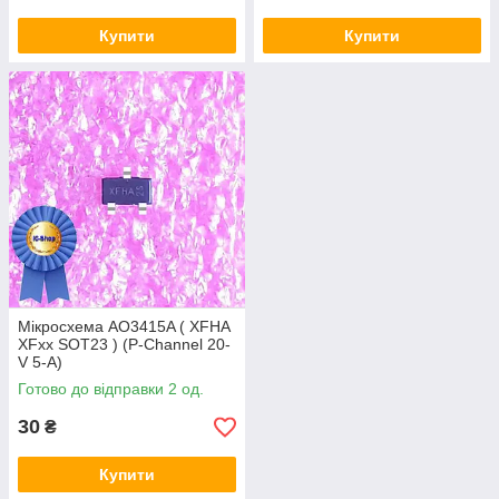
Купити
Купити
Мікросхема AO3415A ( XFHA
XFxx SOT23 ) (P-Channel 20-
V 5-A)
Готово до відправки 2 од.
30
₴
Купити