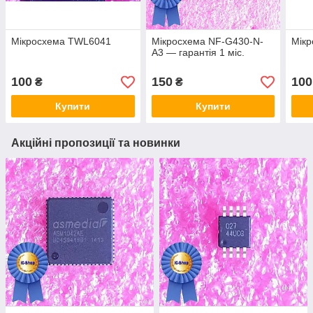
Мікросхема TWL6041
Мікросхема NF-G430-N-
Мікр
A3 — гарантія 1 міс.
100
150
100
₴
₴
Купити
Купити
Акційні пропозиції та новинки