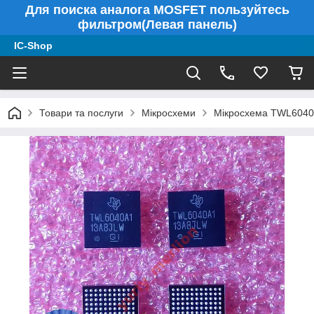
Для поиска аналога MOSFET пользуйтесь
фильтром(Левая панель)
IC-Shop
Товари та послуги
Мікросхеми
Мікросхема TWL6040