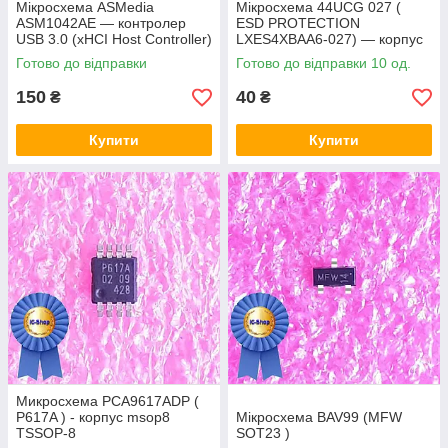
Мікросхема ASMedia
Мікросхема 44UCG 027 (
ASM1042AE — контролер
ESD PROTECTION
USB 3.0 (xHCI Host Controller)
LXES4XBAA6-027) — корпус
msop8
Готово до відправки
Готово до відправки 10 од.
150
40
₴
₴
Купити
Купити
Микросхема PCA9617ADP (
P617A ) - корпус msop8
Мікросхема BAV99 (MFW
TSSOP-8
SOT23 )