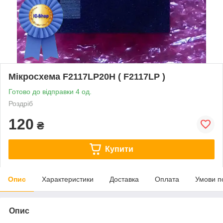
Мікросхема F2117LP20H ( F2117LP )
Готово до відправки 4 од.
Роздріб
120
₴
Купити
Опис
Характеристики
Доставка
Оплата
Умови п
Опис