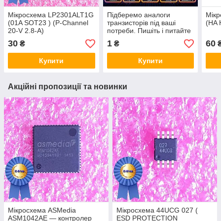
Мікросхема LP2301ALT1G
Підберемо аналоги
Мік
(01A SOT23 ) (P-Channel
транзисторів під ваші
(HA 
20-V 2.8-A)
потреби. Пишіть і питайте
30
1
60
₴
₴
Купити
Купити
Акційні пропозиції та новинки
Мікросхема ASMedia
Мікросхема 44UCG 027 (
ASM1042AE — контролер
ESD PROTECTION