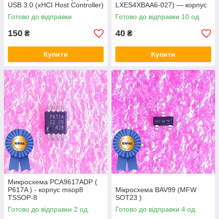
USB 3.0 (xHCI Host Controller)
LXES4XBAA6-027) — корпус
msop8
Готово до відправки
Готово до відправки 10 од.
150
40
₴
₴
Купити
Купити
Микросхема PCA9617ADP (
P617A ) - корпус msop8
Мікросхема BAV99 (MFW
TSSOP-8
SOT23 )
Готово до відправки 2 од.
Готово до відправки 4 од.