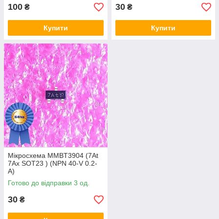
100
30
₴
₴
Купити
Купити
Мікросхема MMBT3904 (7At
7Ax SOT23 ) (NPN 40-V 0.2-
A)
Готово до відправки 3 од.
30
₴