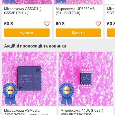
Мікросхема G553D1 (
Мікросхема UP6262M8
Мікр
G553E1P11U )
(S11 SOT23-8)
SOT
60
60
60
₴
₴
Купити
Купити
Акційні пропозиції та новинки
Мікросхема ASMedia
Мікросхема 44UCG 027 (
ASM1042AE — контролер
ESD PROTECTION