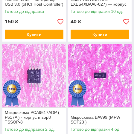
USB 3.0 (xHCI Host Controller)
LXES4XBAA6-027) — корпус
msop8
Готово до відправки
Готово до відправки 10 од.
150
40
₴
₴
Купити
Купити
Микросхема PCA9617ADP (
P617A ) - корпус msop8
Мікросхема BAV99 (MFW
TSSOP-8
SOT23 )
Готово до відправки 2 од.
Готово до відправки 4 од.