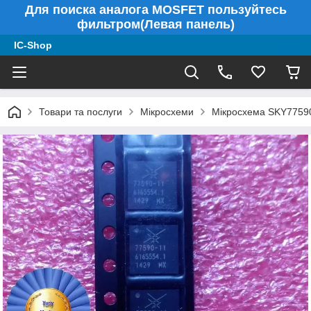
Для поиска аналога MOSFET пользуйтесь
фильтром(Левая панель)
IC-Shop
Товари та послуги
Мікросхеми
Мікросхема SKY7759