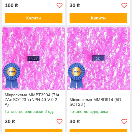
100
30
₴
₴
Купити
Купити
Мікросхема MMBT3904 (7At
7Ax SOT23 ) (NPN 40-V 0.2-
Мікросхема MMBD914 (5D
A)
SOT23 )
Готово до відправки 3 од.
Готово до відправки
30
30
₴
₴