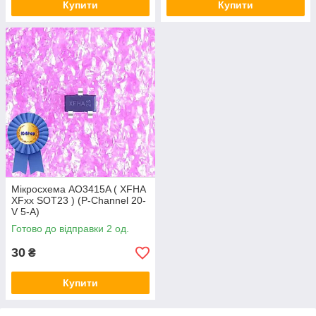
Купити
Купити
Мікросхема AO3415A ( XFHA
XFxx SOT23 ) (P-Channel 20-
V 5-A)
Готово до відправки 2 од.
30
₴
Купити