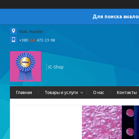
Для поиска анало
Київ, Україна
+380
(66)
472-23-98
IC-Shop
Главная
Товары и услуги
О нас
Контакты