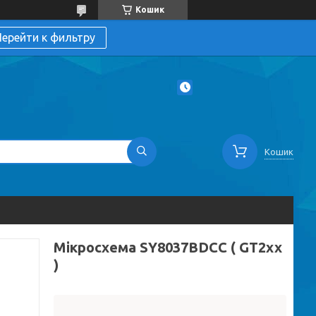
Кошик
ерейти к фильтру
Кошик
Мікросхема SY8037BDCC ( GT2xx
)