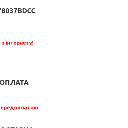
Y8037BDCC
з інтернету!
ОПЛАТА
передоплатою