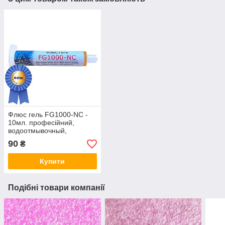
Флюс гель FG1000-NC -
10мл. професійний,
водоотмывочный,
водосмываемый
90
₴
Купити
Подібні товари компанії