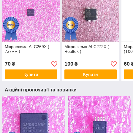
Мікросхема ALC269X (
Мікросхема ALC272X (
Мік
7х7мм )
Realtek )
(T00
70
100
60
₴
₴
Купити
Купити
Акційні пропозиції та новинки