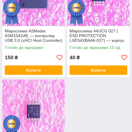
Мікросхема ASMedia
Мікросхема 44UCG 027 (
ASM1042AE — контролер
ESD PROTECTION
USB 3.0 (xHCI Host Controller)
LXES4XBAA6-027) — корпус
msop8
Готово до відправки
Готово до відправки 10 од.
150
40
₴
₴
Купити
Купити