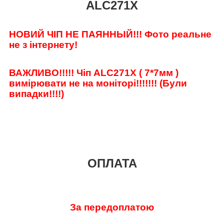
ALC271X
НОВИЙ ЧІП НЕ ПАЯННЫЙ!!! Фото реальне
не з інтернету!
ВАЖЛИВО!!!!! Чіп ALC271X ( 7*7мм )
вимірювати не на моніторі!!!!!!! (Були
випадки!!!!)
ОПЛАТА
За передоплатою