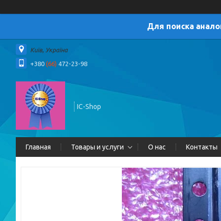
Для поиска анало
Київ, Україна
+380
(66)
472-23-98
IC-Shop
Главная
Товары и услуги
О нас
Контакты