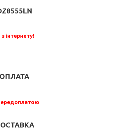
OZ8555LN
з інтернету!
ОПЛАТА
передоплатою
ОСТАВКА