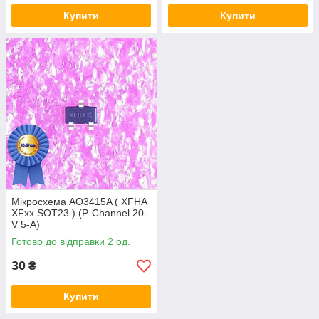
Купити
Купити
Мікросхема AO3415A ( XFHA
XFxx SOT23 ) (P-Channel 20-
V 5-A)
Готово до відправки 2 од.
30
₴
Купити