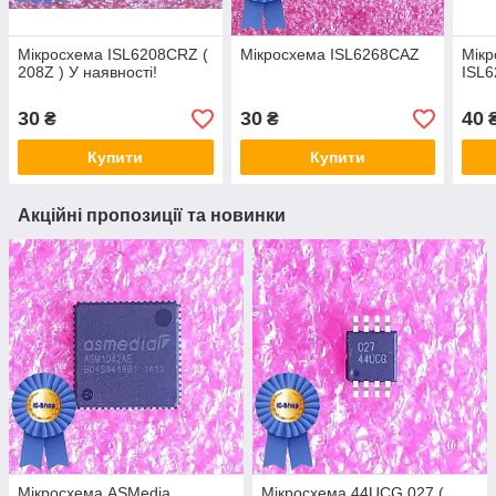
Мікросхема ISL6208CRZ (
Мікросхема ISL6268CAZ
Мік
208Z ) У наявності!
ISL
30
30
40
₴
₴
Купити
Купити
Акційні пропозиції та новинки
Мікросхема ASMedia
Мікросхема 44UCG 027 (