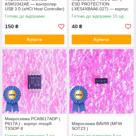
ASM1042AE — контролер
ESD PROTECTION
USB 3.0 (xHCI Host Controller)
LXES4XBAA6-027) — корпус
msop8
Готово до відправки
Готово до відправки 10 од.
150
40
₴
₴
Купити
Купити
Микросхема PCA9617ADP (
P617A ) - корпус msop8
Мікросхема BAV99 (MFW
TSSOP-8
SOT23 )
Готово до відправки 2 од.
Готово до відправки 4 од.