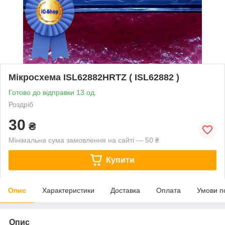
Мікросхема ISL62882HRTZ ( ISL62882 )
Готово до відправки 13 од.
Роздріб
30
₴
Мінімальна сума замовлення на сайті — 50 ₴
Купити
Опис
Характеристики
Доставка
Оплата
Умови п
Опис