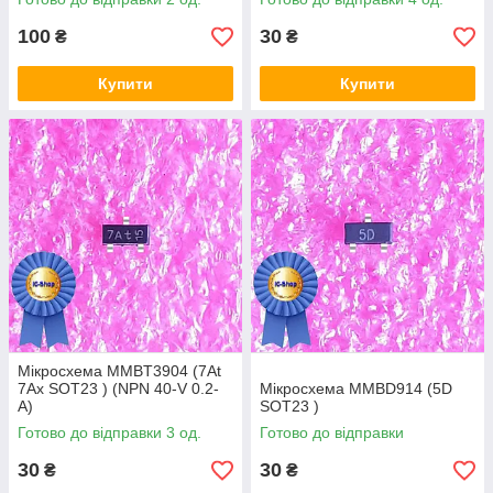
100
30
₴
₴
Купити
Купити
Мікросхема MMBT3904 (7At
7Ax SOT23 ) (NPN 40-V 0.2-
Мікросхема MMBD914 (5D
A)
SOT23 )
Готово до відправки 3 од.
Готово до відправки
30
30
₴
₴