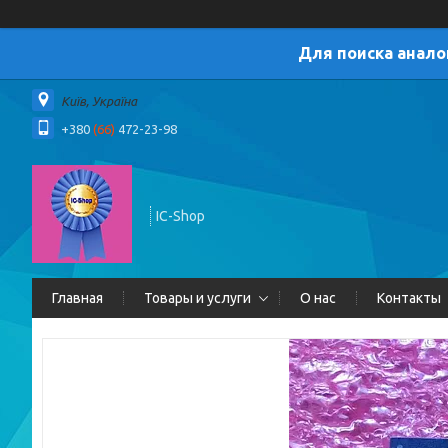
Для поиска анало
Київ, Україна
+380
(66)
472-23-98
IC-Shop
Главная
Товары и услуги
О нас
Контакты