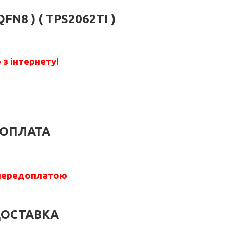
QFN8 ) ( TPS2062TI )
з інтернету!
ОПЛАТА
передоплатою
ОСТАВКА