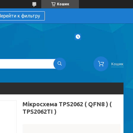
Кошик
ерейти к фильтру
Кошик
Мікросхема TPS2062 ( QFN8 ) (
TPS2062TI )