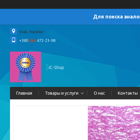
Для поиска анало
Київ, Україна
+380
(66)
472-23-98
IC-Shop
Главная
Товары и услуги
О нас
Контакты