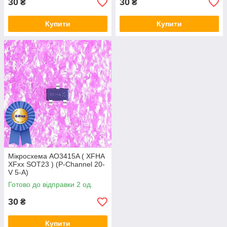
30
30
₴
₴
Купити
Купити
Мікросхема AO3415A ( XFHA
XFxx SOT23 ) (P-Channel 20-
V 5-A)
Готово до відправки 2 од.
30
₴
Купити