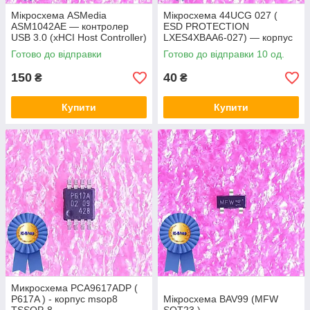
Мікросхема ASMedia
Мікросхема 44UCG 027 (
ASM1042AE — контролер
ESD PROTECTION
USB 3.0 (xHCI Host Controller)
LXES4XBAA6-027) — корпус
msop8
Готово до відправки
Готово до відправки 10 од.
150
40
₴
₴
Купити
Купити
Микросхема PCA9617ADP (
P617A ) - корпус msop8
Мікросхема BAV99 (MFW