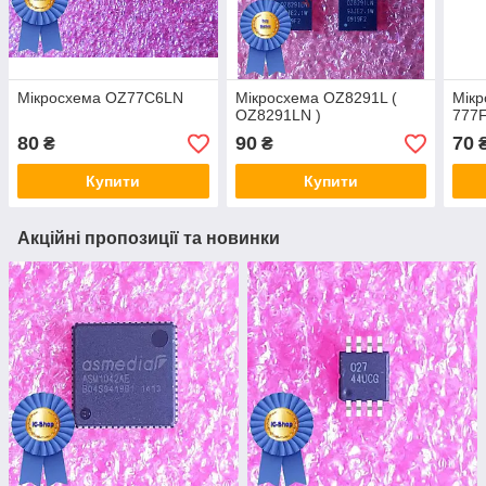
Мікросхема OZ77C6LN
Мікросхема OZ8291L (
Мікр
OZ8291LN )
777F
80
90
70
₴
₴
Купити
Купити
Акційні пропозиції та новинки