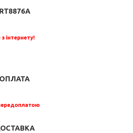
RT8876A
з інтернету!
ОПЛАТА
передоплатою
ОСТАВКА