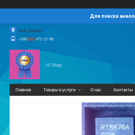
Для поиска анало
Київ, Україна
+380
(66)
472-23-98
IC-Shop
Главная
Товары и услуги
О нас
Контакты